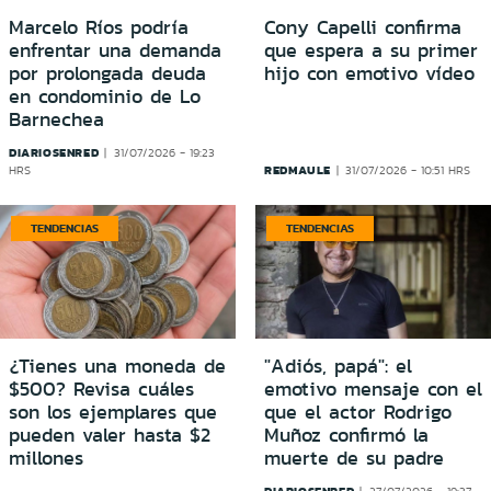
Marcelo Ríos podría
Cony Capelli confirma
enfrentar una demanda
que espera a su primer
por prolongada deuda
hijo con emotivo vídeo
en condominio de Lo
Barnechea
DIARIOSENRED
31/07/2026 - 19:23
REDMAULE
HRS
31/07/2026 - 10:51 HRS
TENDENCIAS
TENDENCIAS
¿Tienes una moneda de
"Adiós, papá": el
$500? Revisa cuáles
emotivo mensaje con el
son los ejemplares que
que el actor Rodrigo
pueden valer hasta $2
Muñoz confirmó la
millones
muerte de su padre
DIARIOSENRED