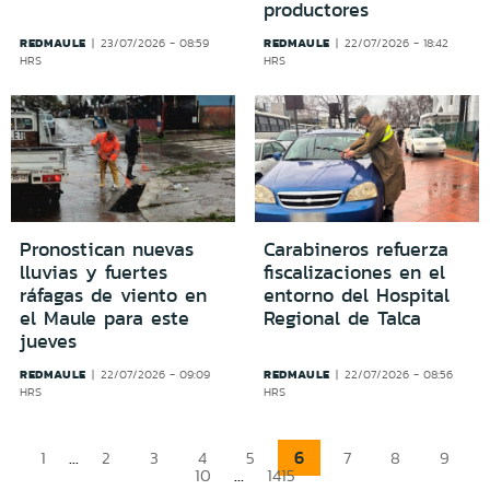
productores
REDMAULE
REDMAULE
23/07/2026 - 08:59
22/07/2026 - 18:42
HRS
HRS
Pronostican nuevas
Carabineros refuerza
lluvias y fuertes
fiscalizaciones en el
ráfagas de viento en
entorno del Hospital
el Maule para este
Regional de Talca
jueves
REDMAULE
REDMAULE
22/07/2026 - 09:09
22/07/2026 - 08:56
HRS
HRS
...
6
1
2
3
4
5
7
8
9
...
10
1415