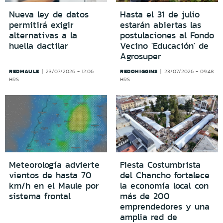
Nueva ley de datos
Hasta el 31 de julio
permitirá exigir
estarán abiertas las
alternativas a la
postulaciones al Fondo
huella dactilar
Vecino 'Educación' de
Agrosuper
REDMAULE
REDOHIGGINS
23/07/2026 - 12:06
23/07/2026 - 09:48
HRS
HRS
Meteorología advierte
Fiesta Costumbrista
vientos de hasta 70
del Chancho fortalece
km/h en el Maule por
la economía local con
sistema frontal
más de 200
emprendedores y una
amplia red de