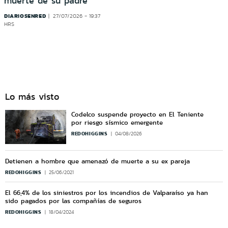
muerte de su padre
DIARIOSENRED
27/07/2026 - 19:37
HRS
Lo más visto
Codelco suspende proyecto en El Teniente
por riesgo sísmico emergente
REDOHIGGINS
04/08/2026
Detienen a hombre que amenazó de muerte a su ex pareja
REDOHIGGINS
25/06/2021
El 66,4% de los siniestros por los incendios de Valparaíso ya han
sido pagados por las compañías de seguros
REDOHIGGINS
18/04/2024