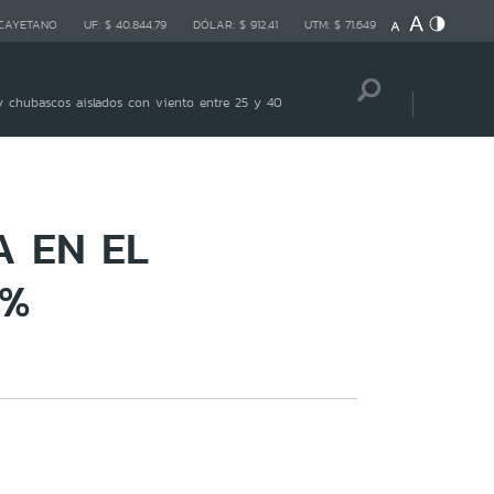
 CAYETANO
UF:
$ 40.844,79
DÓLAR:
$ 912,41
UTM:
$ 71.649
 chubascos aislados con viento entre 25 y 40
A EN EL
0%