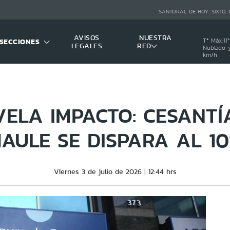
SANTORAL DE HOY:
SIXTO,
AVISOS
NUESTRA
SECCIONES
Tª Máx:
11
º
LEGALES
RED
Nublado y
km/h
VELA IMPACTO: CESANTÍ
AULE SE DISPARA AL 1
Viernes 3 de julio de 2026
12:44 hrs