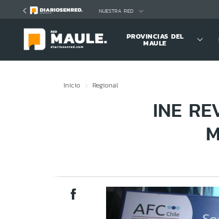
Click acá para ir directamente al contenido
NUESTRA RED
PROVINCIAS DEL
MAULE
Inicio
Regional
INE RE
M