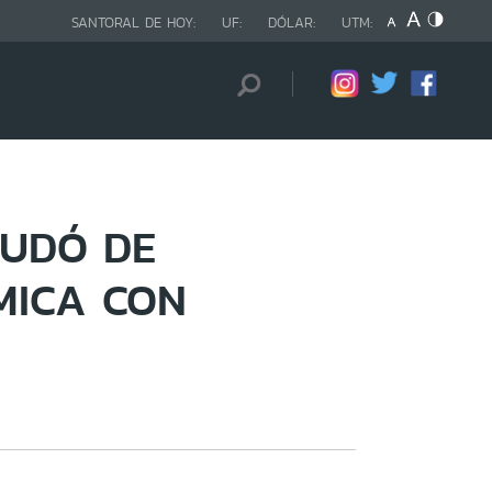
SANTORAL DE HOY:
UF:
DÓLAR:
UTM:
MUDÓ DE
MICA CON