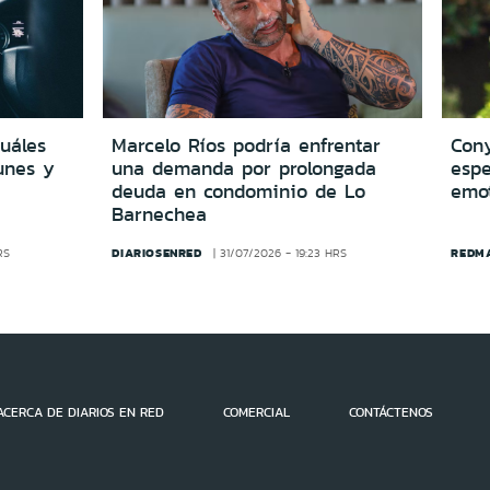
cuáles
Marcelo Ríos podría enfrentar
Cony
unes y
una demanda por prolongada
espe
deuda en condominio de Lo
emo
Barnechea
DIARIOSENRED
REDM
RS
31/07/2026 - 19:23 HRS
ACERCA DE DIARIOS EN RED
COMERCIAL
CONTÁCTENOS