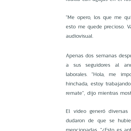
"Me opero, los que me qu
esto me quede precioso. Va
audiovisual.
Apenas dos semanas despué
a sus seguidores al an
laborales. "Hola, me im
hinchada, estoy trabajando
remate", dijo mientras mo
El video generó diversas 
dudaron de que se hubier
mencionadas. "¿Esto es ant