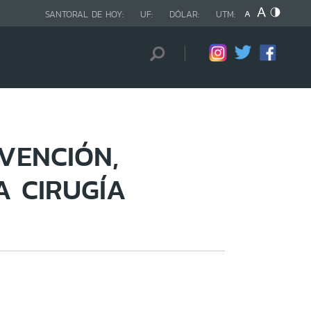
SANTORAL DE HOY:
UF:
DÓLAR:
UTM:
VENCIÓN,
A CIRUGÍA